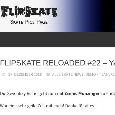
Zum
Inhalt
springen
Zum
Inhalt
springen
FLIPSKATE RELOADED #22 – 
17. DEZEMBER 2018
ALLE SKATE NEWS
,
DEMO / TEAM
,
FL
Die Sevenkay Reihe geht nun mit
Yannic Munzinger
zu Ende
War eine sehr geile Zeit mit euch! Danke für alles!