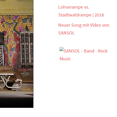
Lohserampe vs.
Stadtwaldrampe | 2018
Neuer Song mit Video von
SANSOL