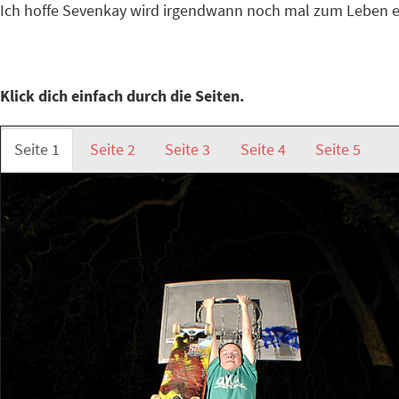
Ich hoffe Sevenkay wird irgendwann noch mal zum Leben e
Klick dich einfach durch die Seiten.
Seite 1
Seite 2
Seite 3
Seite 4
Seite 5