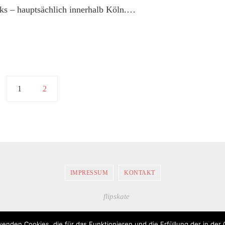
rks – hauptsächlich innerhalb Köln.…
1
2
IMPRESSUM
KONTAKT
FlipSkate.de ©
2026
| Alle Rechte vorbehalten.
wenden Cookies, die für das Funktionieren und die Erfüllung der in der 