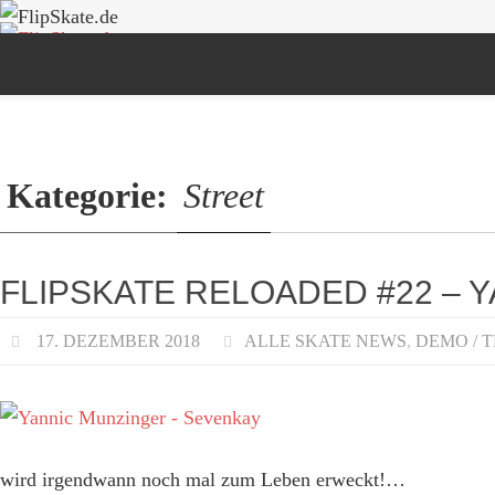
Zum
Zum
Inhalt
Inhalt
springen
springen
Kategorie:
Street
FLIPSKATE RELOADED #22 – 
17. DEZEMBER 2018
ALLE SKATE NEWS
,
DEMO / 
wird irgendwann noch mal zum Leben erweckt!…