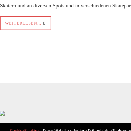
Skatern und an diversen Spots und in verschiedenen Skatepa
WEITERLESEN…
Cookie-Richtlinie
. Diese Website oder ihre Drittanbieter-Tools ver