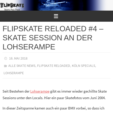
Zum
Inhalt
springen
FLIPSKATE RELOADED #4 –
SKATE SESSION AN DER
LOHSERAMPE
16. MAI 2018
,
,
,
ALLE SKATE NEWS
FLIPSKATE RELOADED
KÖLN SPECIALS
LOHSERAMPE
Seit Bestehen der
Lohserampe
gibt es immer wieder gechillte Skate
Sessions unter den Locals. Hier ein paar Skatefotos vom Juni 2004.
In dieser Zeitspanne kamen auch ein paar BMX vorbei, so dass ich