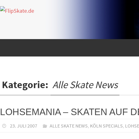
Zum
Inhalt
springen
Zum
Inhalt
springen
Kategorie:
Alle Skate News
LOHSEMANIA – SKATEN AUF D
23. JULI 2007
ALLE SKATE NEWS
,
KÖLN SPECIALS
,
LOHS