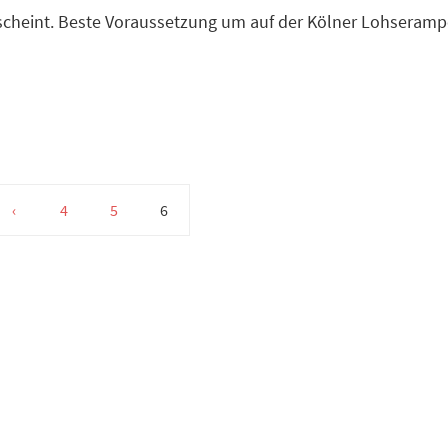
e scheint. Beste Voraussetzung um auf der Kölner Lohseram
‹
4
5
6