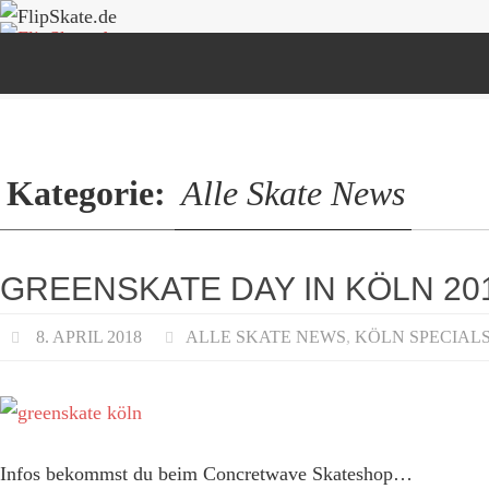
Zum
Zum
Inhalt
Inhalt
springen
springen
Kategorie:
Alle Skate News
GREENSKATE DAY IN KÖLN 20
8. APRIL 2018
ALLE SKATE NEWS
,
KÖLN SPECIAL
Infos bekommst du beim Concretwave Skateshop…