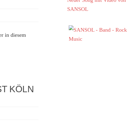
Neuer Song mit Video von
SANSOL
r in diesem
ST KÖLN