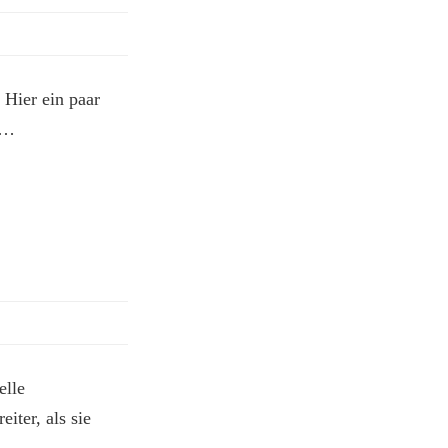
Hier ein paar
n…
elle
iter, als sie