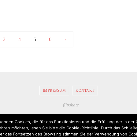
3
4
5
6
›
IMPRESSUM
KONTAKT
FlipSkate.de ©
2026
| Alle Rechte vorbehalten.
wenden Cookies, die für das Funktionieren und die Erfüllung der in der 
Präsentiert von
Nirvana
&
WordPress.
ren möchten, lesen Sie bitte die Cookie-Richtlinie. Durch das Schließe
der das Fortsetzen des Browsing stimmen Sie der Verwendung von Cook